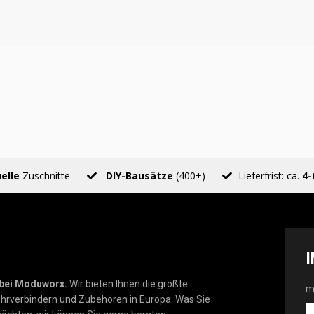
uelle
Zuschnitte
DIY-Bausätze
(400+)
Lieferfrist: ca.
4-
 bei Moduworx.
Wir bieten Ihnen die größte
m
hrverbindern und Zubehören in Europa. Was Sie
m