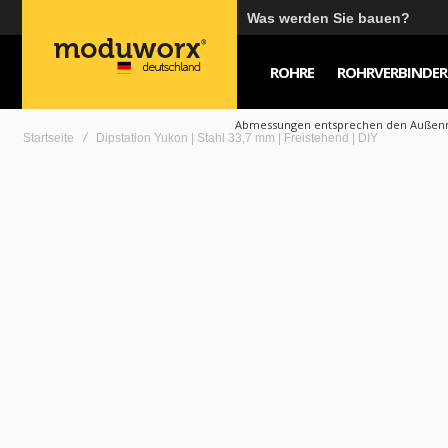
Was werden Sie bauen?
ROHRE
ROHRVERBINDER
Abmessungen entsprechen den Außenm
Startseite
Dipstation Yukon | Stahl 33,7 mm | Freistehend | DIY
Zum
Zum
Ende
Anfang
der
der
Bildgalerie
Bildgalerie
springen
springen