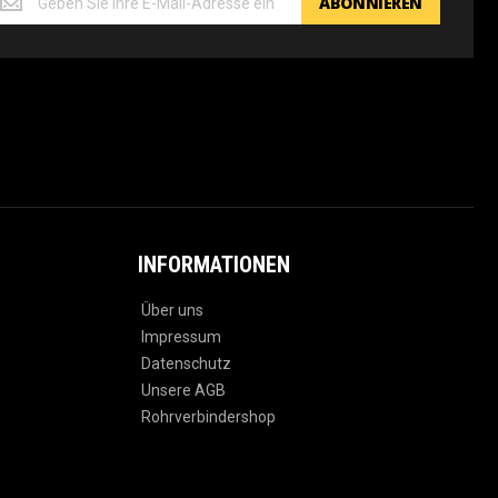
ABONNIEREN
em
oduworx
ewsletter
INFORMATIONEN
Über uns
Impressum
Datenschutz
Unsere AGB
Rohrverbindershop