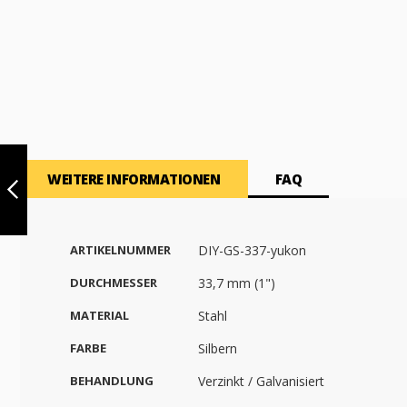
FITNESS
STATION DELTA
WEITERE INFORMATIONEN
FAQ
| STAHL 33,7 MM
| FREISTEHEND |
DIY
ZURÜCK
ARTIKELNUMMER
DIY-GS-337-yukon
DURCHMESSER
33,7 mm (1")
MATERIAL
Stahl
FARBE
Silbern
BEHANDLUNG
Verzinkt / Galvanisiert