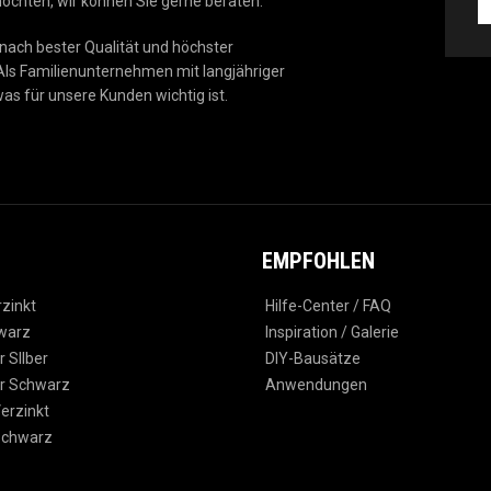
hten, wir können Sie gerne beraten.
d
m
nach bester Qualität und höchster
N
Als Familienunternehmen mit langjähriger
as für unsere Kunden wichtig ist.
EMPFOHLEN
rzinkt
Hilfe-Center / FAQ
warz
Inspiration / Galerie
 SIlber
DIY-Bausätze
r Schwarz
Anwendungen
erzinkt
Schwarz