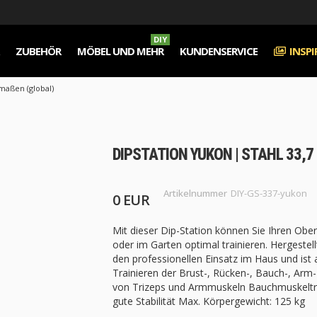
DIY
ZUBEHÖR
MÖBEL UND MEHR
KUNDENSERVICE
INSP
aßen (global)
DIPSTATION YUKON | STAHL 33,7 
Artikelnummer
DIY-GS-337-yukon
0 EUR
Mit dieser Dip-Station können Sie Ihren Ob
oder im Garten optimal trainieren. Hergestel
den professionellen Einsatz im Haus und ist a
Trainieren der Brust-, Rücken-, Bauch-, Arm
von Trizeps und Armmuskeln Bauchmuskeltrai
gute Stabilität Max. Körpergewicht: 125 kg