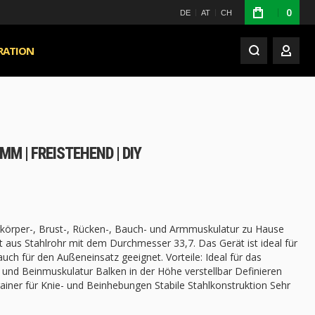
0
DE
AT
CH
IRATION
MY A
MM | FREISTEHEND | DIY
erkörper-, Brust-, Rücken-, Bauch- und Armmuskulatur zu Hause
lt aus Stahlrohr mit dem Durchmesser 33,7. Das Gerät ist ideal für
uch für den Außeneinsatz geeignet. Vorteile: Ideal für das
- und Beinmuskulatur Balken in der Höhe verstellbar Definieren
ner für Knie- und Beinhebungen Stabile Stahlkonstruktion Sehr