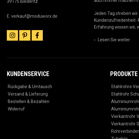
auch immer machen möc
39175 Biederitz
Jeden Tag streben wir 
E.
verkauf@moduworx.de
Kundenzufriedenheit. 
Erfahrung wissen wir, w
instagram
pinterest
facebook
›
Lesen Sie weiter
KUNDENSERVICE
PRODUKTE
Rückgabe & Umtausch
Stahlrohre Ve
Versand & Lieferung
Stahlrohr Sch
Bestellen & Bezahlen
Aluminiumrohr
Widerruf
Aluminiumroh
Vierkantrohr V
Vierkantrohr 
Rohrverbinder
Zubehör