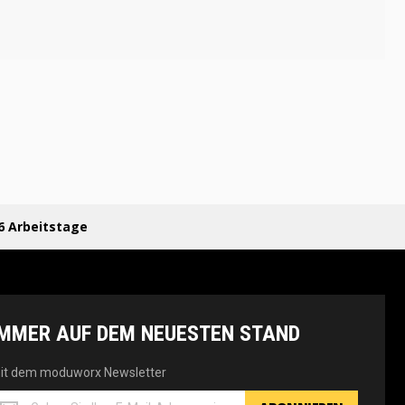
6 Arbeitstage
IMMER AUF DEM NEUESTEN STAND
it dem moduworx Newsletter
it