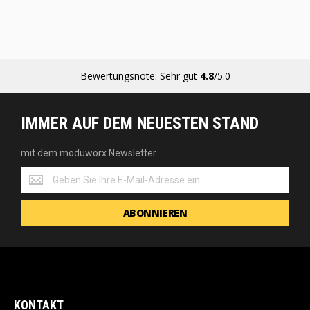
Bewertungsnote: Sehr gut
4.8
/5.0
IMMER AUF DEM NEUESTEN STAND
mit dem moduworx Newsletter
mit
dem
moduworx
ABONNIEREN
Newsletter
KONTAKT