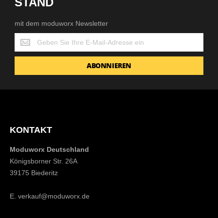
STAND
mit dem moduworx Newsletter
mit
dem
moduworx
ABONNIEREN
Newsletter
KONTAKT
Moduworx Deutschland
Königsborner Str. 26A
39175 Biederitz
E.
verkauf@moduworx.de