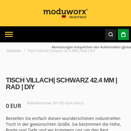
Abmessungen entsprechen den Außenmaßen (globa
Startseite
Tisch Villach| Schwarz 42.4 MM | Rad | DIY
Zum
Zum
Ende
Anfang
der
der
TISCH VILLACH| SCHWARZ 42.4 MM |
Bildgalerie
Bildgalerie
springen
springen
RAD | DIY
DIY-BS-424-villach
Artikelnummer
0 EUR
Bestellen Sie einfach diesen wunderschönen industriellen
Tisch in der gewünschten Größe. Sie bestimmen die Höhe,
Breite und Tiefe und wir kümmern uns um den Rest.